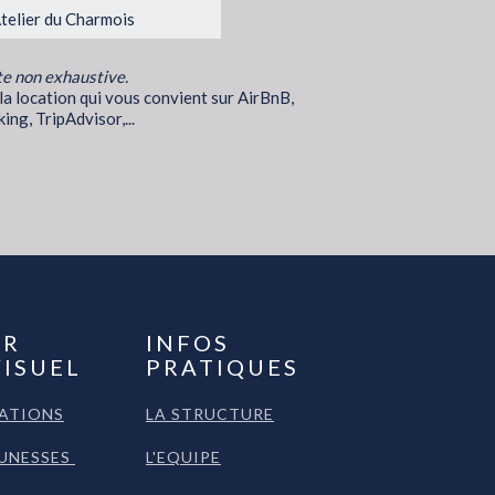
Atelier du Charmois
te non exhaustive.
a location qui vous convient sur AirBnB,
ing, TripAdvisor,...
UR
INFOS
ISUEL
PRATIQUES
SATIONS
LA STRUCTURE
EUNESSES
L'EQUIPE