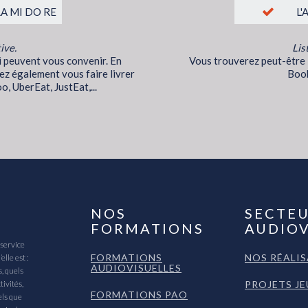
LA MI DO RE
L'
ive.
Lis
ui peuvent vous convenir. En
Vous trouverez peut-être l
ez également vous faire livrer
Book
o, UberEat, JustEat,...
NOS
SECTE
FORMATIONS
AUDIOV
service
FORMATIONS
NOS RÉALI
lle est :
AUDIOVISUELLES
s, quels
tivités,
PROJETS J
FORMATIONS PAO
els que