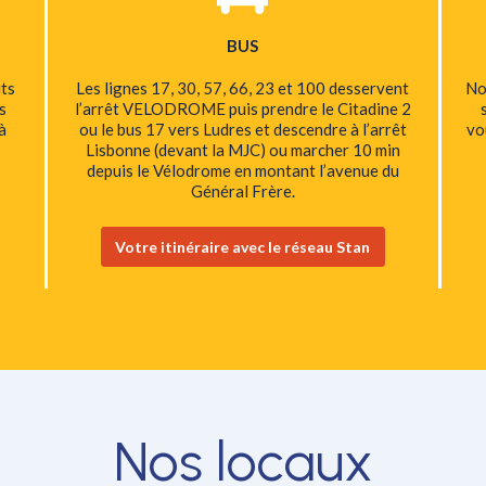
BUS
ts
Les lignes 17, 30, 57, 66, 23 et 100 desservent
No
s
l’arrêt VELODROME puis prendre le Citadine 2
à
ou le bus 17 vers Ludres et descendre à l’arrêt
vo
Lisbonne (devant la MJC) ou marcher 10 min
depuis le Vélodrome en montant l’avenue du
Général Frère.
Votre itinéraire avec le réseau Stan
Nos locaux