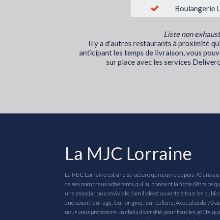
Boulangerie 
Liste non exhaust
Il y a d'autres restaurants à proximité q
anticipant les temps de livraison, vous pouv
sur place avec les services Delivero
La MJC Lorraine
La MJC Lorraine est une structure qui œuvre depuis 70 ans au 
de ses nombreux adhérents, qui lui donnent la force d’être ce qu’e
une association conviviale, familiale et ouverte à tous les public
que soient leur âge, leur origine, leur culture. Avec plus de 70 ac
nous vous proposons un choix diversifié, pour tous les goûts, qu