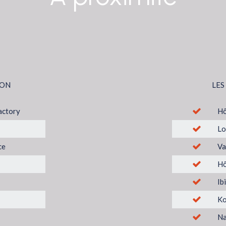
ION
LES
actory
Hô
Lo
ce
Va
Hô
Ib
Ko
N